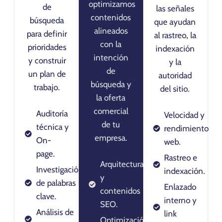
optimizamos
de
las señales
contenidos
búsqueda
que ayudan
alineados
para definir
al rastreo, la
con la
prioridades
indexación
intención
y construir
y la
de
un plan de
autoridad
búsqueda y
trabajo.
del sitio.
la oferta
comercial
Auditoría
Velocidad y
de tu
técnica y
rendimiento
empresa.
On-
web.
page.
Rastreo e
Arquitectura
Investigación
indexación.
y
de palabras
Enlazado
contenidos
clave.
interno y
SEO.
Análisis de
link
Optimización