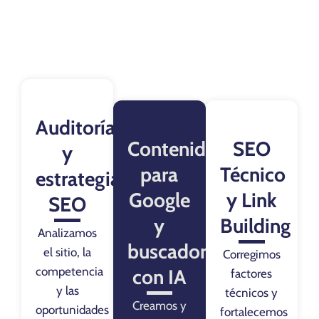
Auditoría
Contenidos
SEO
y
para
Técnico
estrategia
Google
y Link
SEO
y
Building
Analizamos
buscadores
el sitio, la
Corregimos
competencia
con IA
factores
y las
técnicos y
Creamos y
oportunidades
fortalecemos