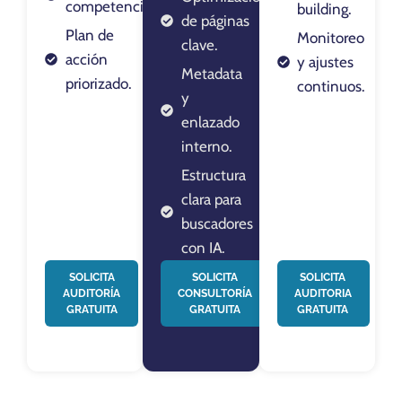
competencia.
building.
de páginas
Plan de
Monitoreo
clave.
acción
y ajustes
Metadata
priorizado.
continuos.
y
enlazado
interno.
Estructura
clara para
buscadores
con IA.
SOLICITA
SOLICITA
SOLICITA
AUDITORÍA
CONSULTORÍA
AUDITORIA
GRATUITA
GRATUITA
GRATUITA