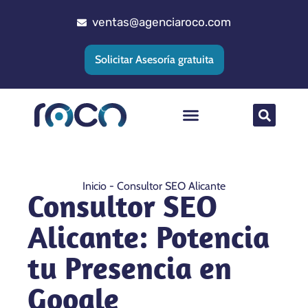
ventas@agenciaroco.com
Solicitar Asesoría gratuita
Posicionamiento web
Agencia Google Ads
Implementacion CRM
Inicio
-
Consultor SEO Alicante
Consultor SEO
Alicante: Potencia
tu Presencia en
Google