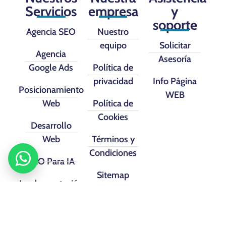
Servicios
empresa
y
soporte
Agencia SEO
Nuestro
equipo
Solicitar
Agencia
Asesoría
Google Ads
Política de
privacidad
Info Página
Posicionamiento
WEB
Web
Política de
Cookies
Desarrollo
Web
Términos y
Condiciones
SEO Para IA
Sitemap
Implementación
CRM