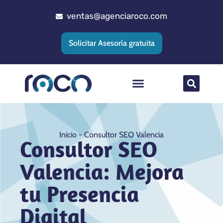
ventas@agenciaroco.com
Solicitar Asesoría gratuita
Posicionamiento web
Agencia Google Ads
Implementacion CRM
Inicio
-
Consultor SEO Valencia
Consultor SEO
Valencia: Mejora
tu Presencia
Digital