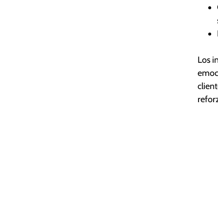
Los i
emoci
clien
refor