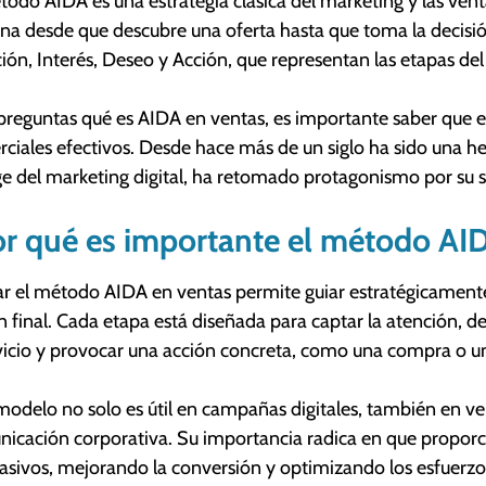
todo AIDA es una estrategia clásica del marketing y las ven
na desde que descubre una oferta hasta que toma la decisi
ión, Interés, Deseo y Acción, que representan las etapas de
 preguntas qué es AIDA en ventas, es importante saber que e
ciales efectivos. Desde hace más de un siglo ha sido una h
ge del marketing digital, ha retomado protagonismo por su se
r qué es importante el método AI
ar el método AIDA en ventas permite guiar estratégicamente 
n final. Cada etapa está diseñada para captar la atención, de
vicio y provocar una acción concreta, como una compra o un
modelo no solo es útil en campañas digitales, también en ven
icación corporativa. Su importancia radica en que proporc
asivos, mejorando la conversión y optimizando los esfuerzos