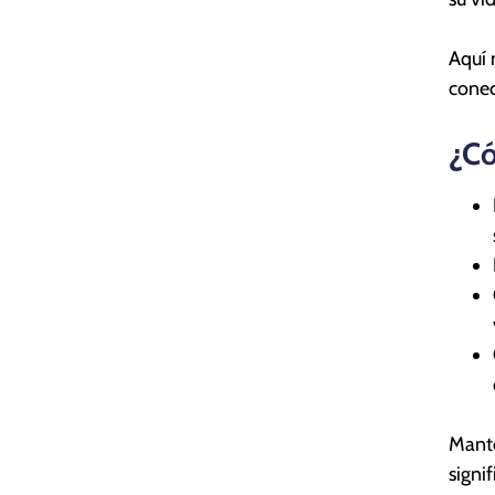
Aquí 
conec
¿Có
Mante
signi