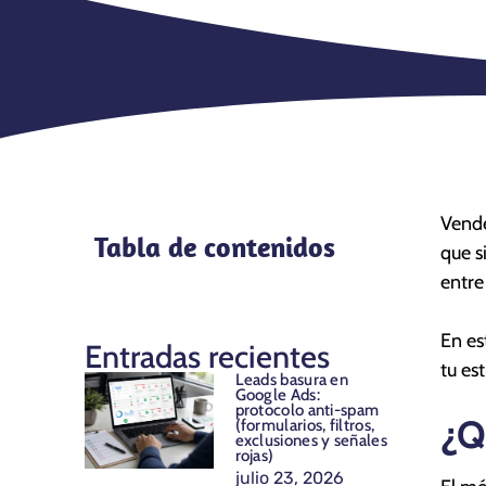
Vende
Tabla de contenidos
que s
entre
En es
Entradas recientes
tu es
Leads basura en
Google Ads:
protocolo anti-spam
¿Q
(formularios, filtros,
exclusiones y señales
rojas)
julio 23, 2026