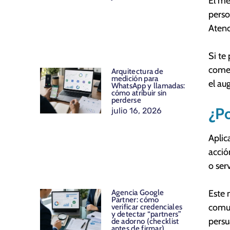
El mé
perso
Atenc
Si te
comer
Arquitectura de
medición para
el au
WhatsApp y llamadas:
cómo atribuir sin
perderse
¿Po
julio 16, 2026
Aplic
acció
o ser
Este 
Agencia Google
Partner: cómo
comun
verificar credenciales
y detectar “partners”
persu
de adorno (checklist
antes de firmar)