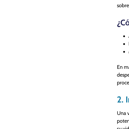
sobre
¿Có
En ma
despe
proce
2. 
Una v
poten
su vid