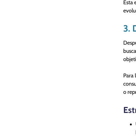
Esta 
evolu
3. 
Despu
busca
objet
Para 
consu
o rep
Est