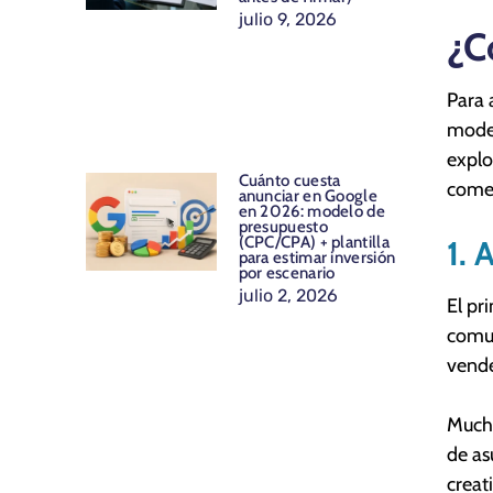
julio 9, 2026
¿C
Para 
model
explo
Cuánto cuesta
comer
anunciar en Google
en 2026: modelo de
presupuesto
(CPC/CPA) + plantilla
1. 
para estimar inversión
por escenario
julio 2, 2026
El pr
comun
vende
Mucha
de as
creat