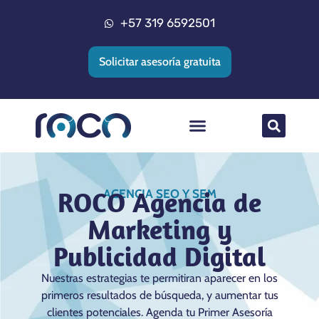
+57 319 6592501
Solicitar asesoría gratuita
Posicionamiento web
Agencia Google Ads
Implementacion CRM
ROCO Agencia de
AGENCIA SEO Y SEM
Marketing y
Publicidad Digital
Nuestras estrategias te permitiran aparecer en los
primeros resultados de búsqueda, y aumentar tus
clientes potenciales. Agenda tu Primer Asesoría