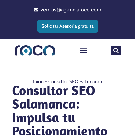
ventas@agenciaroco.com
Solicitar Asesoría gratuita
Posicionamiento web
Agencia Google Ads
Implementacion CRM
Inicio
-
Consultor SEO Salamanca
Consultor SEO
Salamanca:
Impulsa tu
Posicionamiento