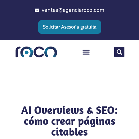
ventas@agenciaroco.com
Solicitar Asesoría gratuita
Posicionamiento web
Agencia Google Ads
Implementacion CRM
AI Overviews & SEO:
cómo crear páginas
citables