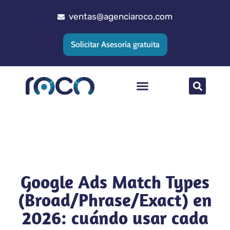
ventas@agenciaroco.com
Solicitar Asesoría gratuita
Posicionamiento web
Agencia Google Ads
Implementacion CRM
Google Ads Match Types
(Broad/Phrase/Exact) en
2026: cuándo usar cada