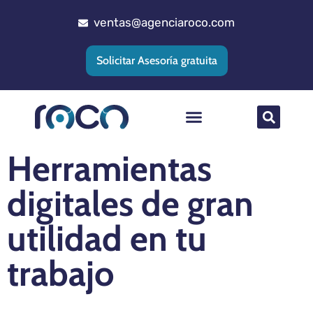
ventas@agenciaroco.com
Solicitar Asesoría gratuita
Herramientas
Posicionamiento web
Agencia Google Ads
Implementacion CRM
digitales de gran
utilidad en tu
trabajo