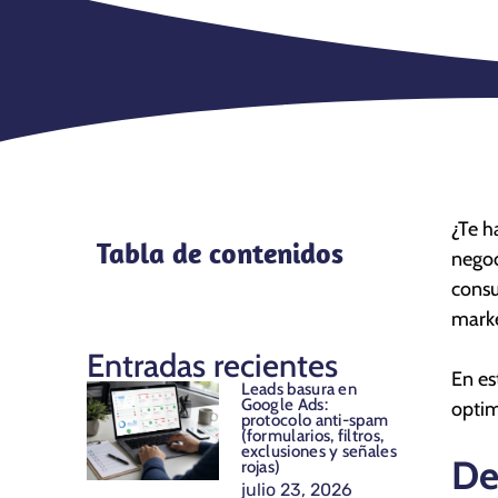
¿Te h
Tabla de contenidos
negoc
consu
marke
Entradas recientes
En es
Leads basura en
Google Ads:
optim
protocolo anti-spam
(formularios, filtros,
exclusiones y señales
De
rojas)
julio 23, 2026