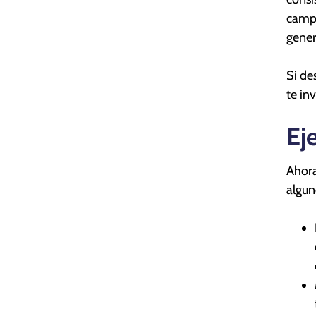
campa
gener
Si de
te in
Ej
Ahora
algun