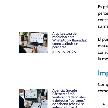
Es pr
perce
conce
su me
Arquitectura de
medición para
El po
WhatsApp y llamadas:
cómo atribuir sin
marke
perderse
julio 16, 2026
consu
la me
Imp
Compr
comer
Agencia Google
Partner: cómo
verificar credenciales
y detectar “partners”
de adorno (checklist
antes de firmar)