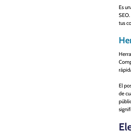
Es un
SEO. 
tus c
Her
Herr
Compr
rápid
El po
de cu
públi
signif
El