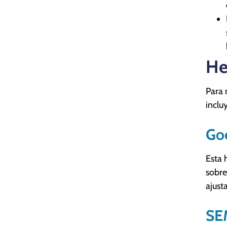
He
Para 
inclu
Goo
Esta 
sobre
ajust
SE