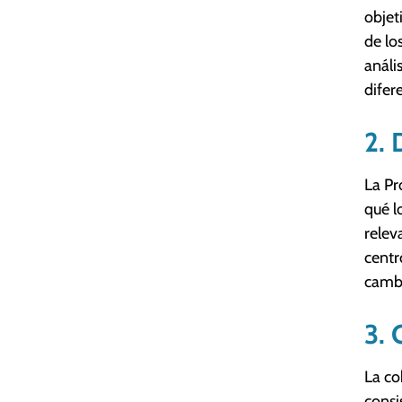
objet
de lo
análi
difer
2. 
La Pr
qué l
relev
centr
cambi
3. 
La co
consi