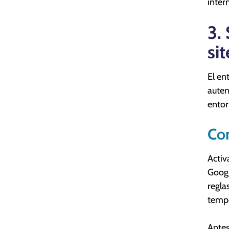
inter
3.
si
El en
auten
entor
Con
Activ
Googl
regla
tempo
Antes