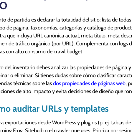
EO
nto de partida es declarar la totalidad del sitio: lista de to
ipo de página, taxonomías, categorías y catálogo de product
ra que incluya URL canónica actual, meta título, meta descri
en de tráfico orgánico (por URL). Complementa con logs de 
as con alto consumo de crawl budget.
o del inventario debes analizar las propiedades de página y 
nar o eliminar. Si tienes dudas sobre cómo clasificar caracter
encias técnicas sobre las
dos propiedades de páginas web
, p
ciones de alto impacto y evita decisiones de diseño que ro
mo auditar URLs y templates
a exportaciones desde WordPress y plugins (p. ej. tablas 
ming Frog, Sitebulb o el crawler que uses. Prioriza por sesio