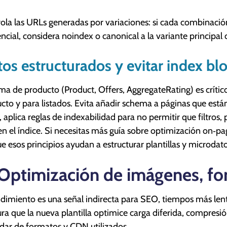
ola las URLs generadas por variaciones: si cada combinaci
encial, considera noindex o canonical a la variante principa
os estructurados y evitar index bl
a de producto (Product, Offers, AggregateRating) es crítico
cto y para listados. Evita añadir schema a páginas que est
 aplica reglas de indexabilidad para no permitir que filtro
en el índice. Si necesitas más guía sobre optimización on‑pa
e esos principios ayudan a estructurar plantillas y microda
 Optimización de imágenes, f
ndimiento es una señal indirecta para SEO, tiempos más lent
ra que la nueva plantilla optimice carga diferida, compresi
dar de formatos y CDN utilizados.