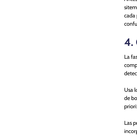
sitem
cada 
confu
4.
La fa
compo
detec
Usa l
de bo
priori
Las p
incor