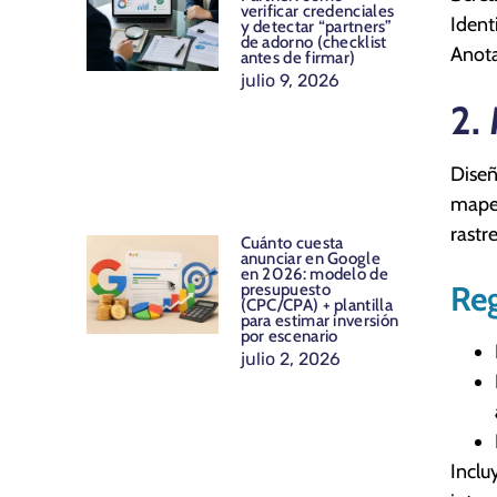
verificar credenciales
Ident
y detectar “partners”
de adorno (checklist
Anota
antes de firmar)
julio 9, 2026
2.
Diseñ
mapeo
rastr
Cuánto cuesta
anunciar en Google
en 2026: modelo de
Reg
presupuesto
(CPC/CPA) + plantilla
para estimar inversión
por escenario
julio 2, 2026
Inclu