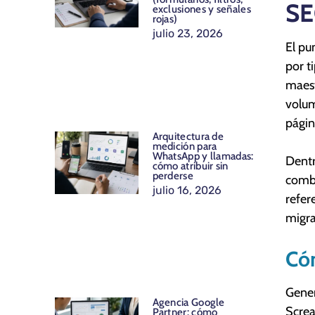
S
exclusiones y señales
rojas)
julio 23, 2026
El pu
por t
maest
volum
págin
Arquitectura de
medición para
WhatsApp y llamadas:
Dentr
cómo atribuir sin
perderse
combi
julio 16, 2026
refer
migra
Có
Gener
Agencia Google
Screa
Partner: cómo