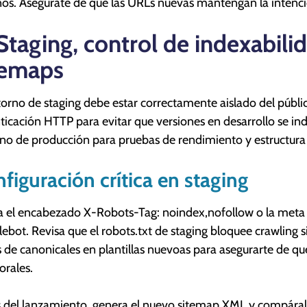
nos. Asegúrate de que las URLs nuevas mantengan la intenc
 Staging, control de indexabili
temaps
torno de staging debe estar correctamente aislado del públi
ticación HTTP para evitar que versiones en desarrollo se inde
no de producción para pruebas de rendimiento y estructura 
figuración crítica en staging
a el encabezado X-Robots-Tag: noindex,nofollow o la meta et
ebot. Revisa que el robots.txt de staging bloquee crawling si
s de canonicales en plantillas nuevoas para asegurarte de q
rales.
 del lanzamiento, genera el nuevo sitemap XML y compáralo