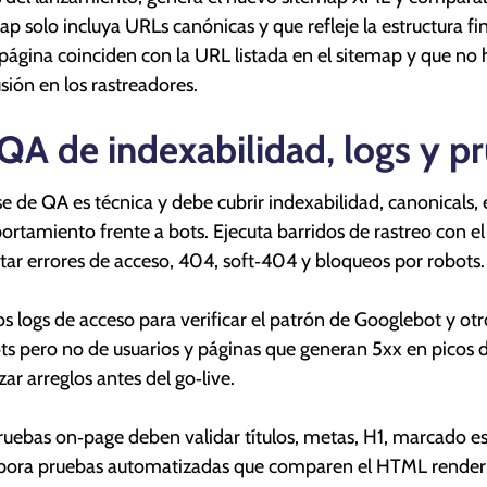
ap solo incluya URLs canónicas y que refleje la estructura 
página coinciden con la URL listada en el sitemap y que no
sión en los rastreadores.
 QA de indexabilidad, logs y p
se de QA es técnica y debe cubrir indexabilidad, canonicals
rtamiento frente a bots. Ejecuta barridos de rastreo con el
tar errores de acceso, 404, soft‑404 y bloqueos por robots.
os logs de acceso para verificar el patrón de Googlebot y otro
ts pero no de usuarios y páginas que generan 5xx en picos d
zar arreglos antes del go‑live.
ruebas on‑page deben validar títulos, metas, H1, marcado est
pora pruebas automatizadas que comparen el HTML renderiz