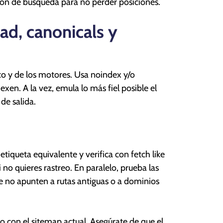
ión de búsqueda para no perder posiciones.
dad, canonicals y
co y de los motores. Usa noindex y/o
xen. A la vez, emula lo más fiel posible el
de salida.
iqueta equivalente y verifica con fetch like
 no quieres rastreo. En paralelo, prueba las
ue no apunten a rutas antiguas o a dominios
 con el sitemap actual. Asegúrate de que el