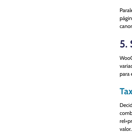
Paral
págin
canon
5.
WooCo
varia
para 
Tax
Decid
combi
rel=p
valor.