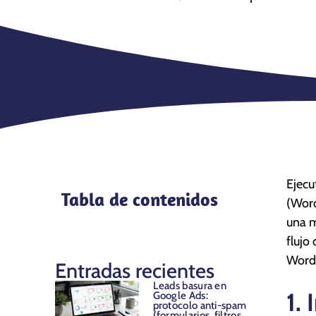
Ejecu
Tabla de contenidos
(Word
una m
flujo
WordP
Entradas recientes
Leads basura en
1.
Google Ads:
protocolo anti-spam
(formularios, filtros,