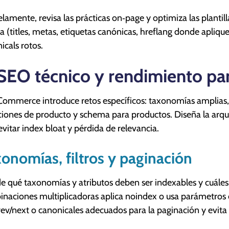
elamente, revisa las prácticas on‑page y optimiza las plantil
a (titles, metas, etiquetas canónicas, hreflang donde apliqu
icals rotos.
 SEO técnico y rendimiento 
mmerce introduce retos específicos: taxonomías amplias, p
ciones de producto y schema para productos. Diseña la arqui
evitar index bloat y pérdida de relevancia.
onomías, filtros y paginación
e qué taxonomías y atributos deben ser indexables y cuáles 
naciones multiplicadoras aplica noindex o usa parámetros 
rev/next o canonicales adecuados para la paginación y evit