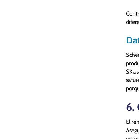
Contr
difer
Dat
Schem
produ
SKUs,
satur
porqu
6.
El re
Asegu
están