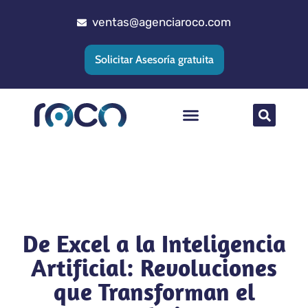
ventas@agenciaroco.com
Solicitar Asesoría gratuita
Posicionamiento web
Agencia Google Ads
Implementacion CRM
De Excel a la Inteligencia
Artificial: Revoluciones
que Transforman el