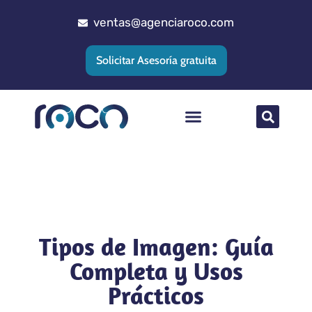
ventas@agenciaroco.com
Solicitar Asesoría gratuita
Posicionamiento web
Agencia Google Ads
Implementacion CRM
Tipos de Imagen: Guía
Completa y Usos
Prácticos