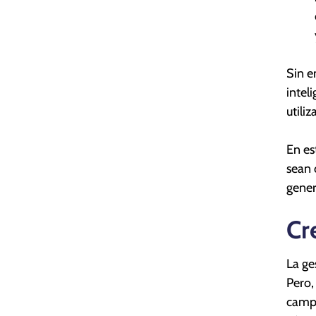
Sin e
intel
utili
En es
sean 
gener
Cr
La ge
Pero
campa