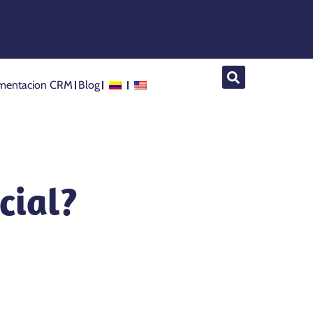
mentacion CRM
Blog
cial?