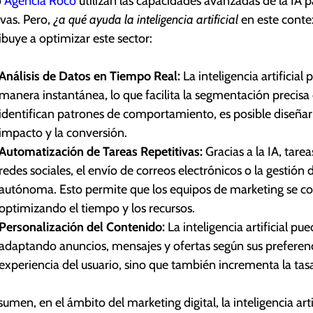
o
Agencia Roco
utilizan las capacidades avanzadas de la IA p
ivas. Pero,
¿a qué ayuda la inteligencia artificial
en este conte
ibuye a optimizar este sector:
Análisis de Datos en Tiempo Real:
La inteligencia artificia
manera instantánea, lo que facilita la segmentación precisa
identifican patrones de comportamiento, es posible diseñ
impacto y la conversión.
Automatización de Tareas Repetitivas:
Gracias a la IA, tar
redes sociales, el envío de correos electrónicos o la gestió
autónoma. Esto permite que los equipos de marketing se conc
optimizando el tiempo y los recursos.
Personalización del Contenido:
La inteligencia artificial pu
adaptando anuncios, mensajes y ofertas según sus preferenci
experiencia del usuario, sino que también incrementa la tasa 
sumen, en el ámbito del marketing digital, la inteligencia art