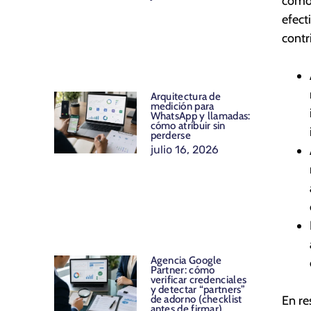
com
efect
contr
Arquitectura de
medición para
WhatsApp y llamadas:
cómo atribuir sin
perderse
julio 16, 2026
Agencia Google
Partner: cómo
verificar credenciales
y detectar “partners”
En re
de adorno (checklist
antes de firmar)