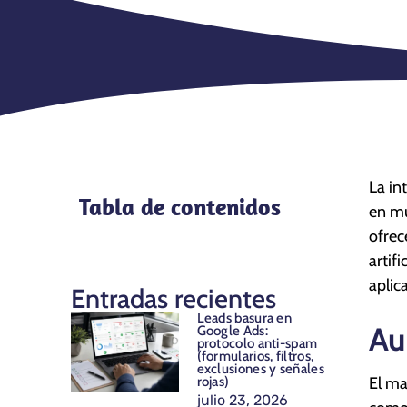
La in
Tabla de contenidos
en mú
ofrec
artif
aplic
Entradas recientes
Leads basura en
Au
Google Ads:
protocolo anti-spam
(formularios, filtros,
exclusiones y señales
rojas)
El ma
julio 23, 2026