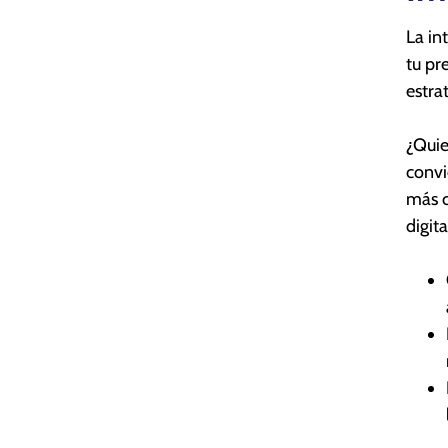
La in
tu pr
estra
¿Quie
convi
más c
digit