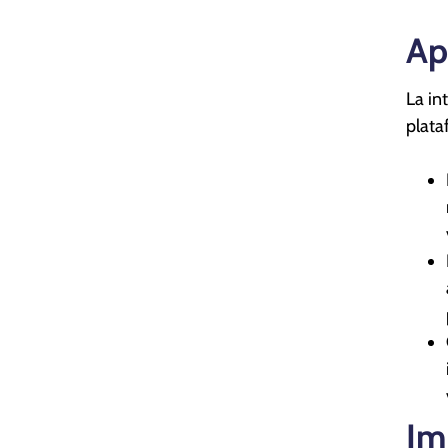
Ap
La in
plata
Im