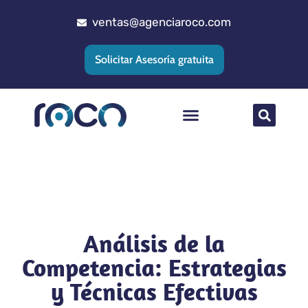
ventas@agenciaroco.com
Solicitar Asesoría gratuita
Posicionamiento web
Agencia Google Ads
Implementacion CRM
Análisis de la
Competencia: Estrategias
y Técnicas Efectivas