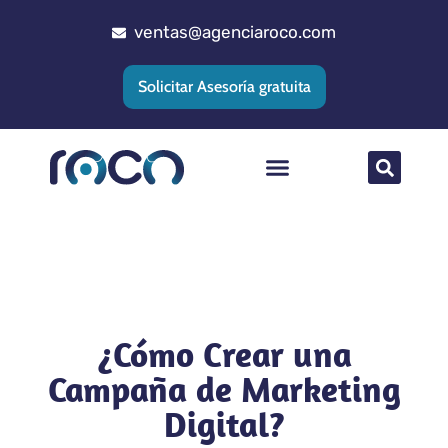
ventas@agenciaroco.com
Solicitar Asesoría gratuita
Posicionamiento web
Agencia Google Ads
Implementacion CRM
¿Cómo Crear una
Campaña de Marketing
Digital?