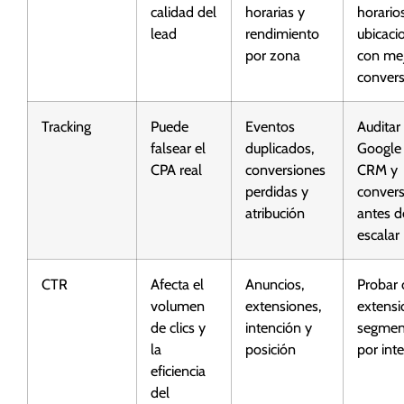
calidad del
horarias y
horario
lead
rendimiento
ubicaci
por zona
con me
convers
Tracking
Puede
Eventos
Auditar
falsear el
duplicados,
Google
CPA real
conversiones
CRM y
perdidas y
convers
atribución
antes d
escalar
CTR
Afecta el
Anuncios,
Probar 
volumen
extensiones,
extensi
de clics y
intención y
segmen
la
posición
por int
eficiencia
del