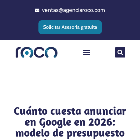
ventas@agenciaroco.com
Solicitar Asesoría gratuita
Posicionamiento web
Agencia Google Ads
Implementacion CRM
Cuánto cuesta anunciar
en Google en 2026:
modelo de presupuesto