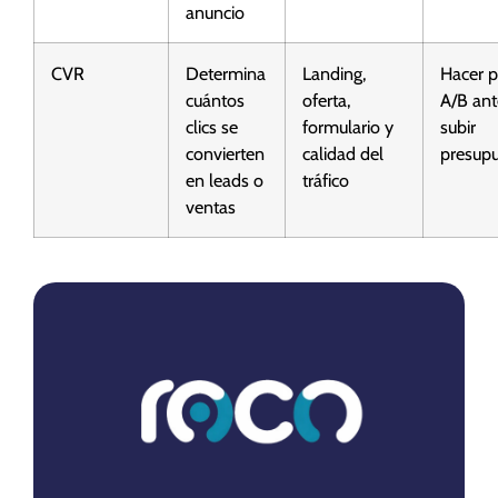
anuncio
CVR
Determina
Landing,
Hacer 
cuántos
oferta,
A/B ant
clics se
formulario y
subir
convierten
calidad del
presup
en leads o
tráfico
ventas