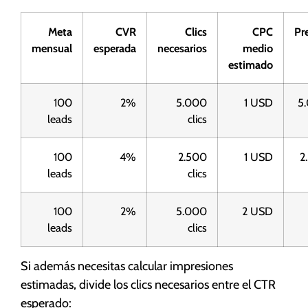
Meta
CVR
Clics
CPC
Pr
mensual
esperada
necesarios
medio
estimado
100
2%
5.000
1 USD
5
leads
clics
100
4%
2.500
1 USD
2
leads
clics
100
2%
5.000
2 USD
leads
clics
Si además necesitas calcular impresiones
estimadas, divide los clics necesarios entre el CTR
esperado: