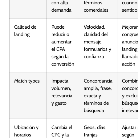
con alta
términos
cuando
demanda
comerciales
sentido
Calidad de
Puede
Velocidad,
Mejorar
landing
reducir o
claridad del
congrue
aumentar
mensaje,
anunci
el CPA
formularios y
landing
según la
confianza
llamado
conversión
acción
Match types
Impacta
Concordancia
Combin
volumen,
amplia, frase,
concor
relevancia
exacta y
y exclui
y gasto
términos de
búsque
búsqueda
irreleva
Ubicación y
Cambia el
Geos, días,
Ajustar
horarios
CPC y la
franjas
según