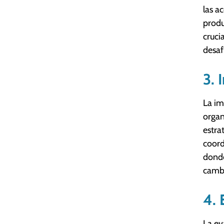
las a
produ
cruci
desaf
3. 
La im
organ
estra
coord
donde
cambi
4. 
La ev