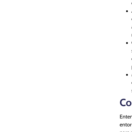
Co
Enten
entor