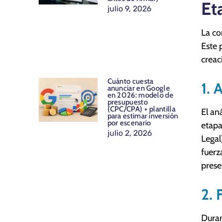
Et
julio 9, 2026
La co
Este 
creac
Cuánto cuesta
1. 
anunciar en Google
en 2026: modelo de
presupuesto
(CPC/CPA) + plantilla
El an
para estimar inversión
por escenario
etapa
julio 2, 2026
Legal
fuerz
prese
2. 
Duran