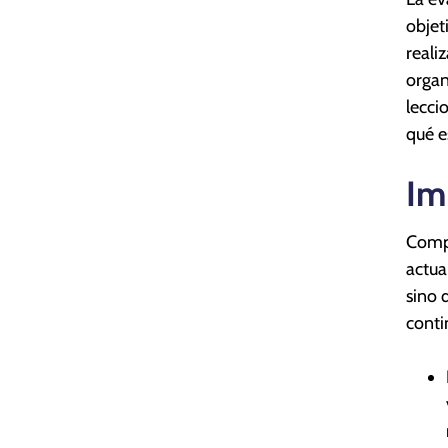
objet
reali
organ
lecci
qué e
Im
Compr
actua
sino 
conti