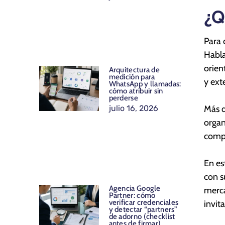
¿Q
Para 
Habla
orien
Arquitectura de
medición para
y ext
WhatsApp y llamadas:
cómo atribuir sin
perderse
julio 16, 2026
Más q
organ
compe
En es
con s
Agencia Google
merca
Partner: cómo
verificar credenciales
invit
y detectar “partners”
de adorno (checklist
antes de firmar)