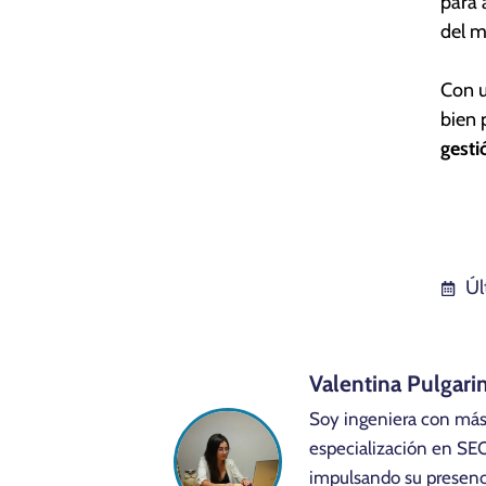
para 
del m
Con u
bien 
gesti
Úl
Valentina Pulgari
Soy ingeniera con más
especialización en SE
impulsando su presenci