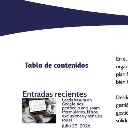
En el
Tabla de contenidos
organ
plani
bien
Entradas recientes
Desde
Leads basura en
Google Ads:
gesti
protocolo anti-spam
(formularios, filtros,
gesti
exclusiones y señales
rojas)
sólid
julio 23, 2026