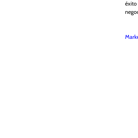
éxito
negoc
Marke