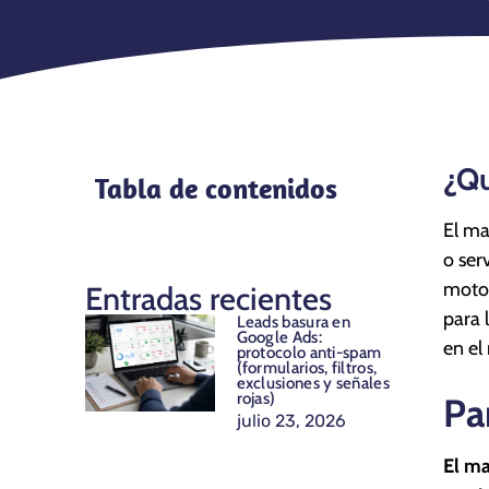
¿Qu
Tabla de contenidos
El ma
o ser
motor
Entradas recientes
para 
Leads basura en
Google Ads:
en el
protocolo anti-spam
(formularios, filtros,
exclusiones y señales
rojas)
Pa
julio 23, 2026
El ma