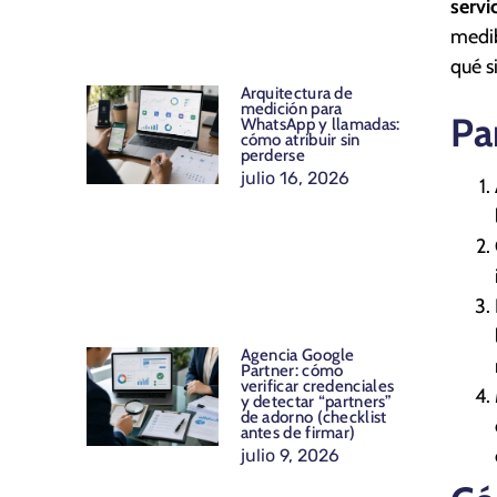
servi
medib
qué s
Arquitectura de
medición para
Pa
WhatsApp y llamadas:
cómo atribuir sin
perderse
julio 16, 2026
Agencia Google
Partner: cómo
verificar credenciales
y detectar “partners”
de adorno (checklist
antes de firmar)
julio 9, 2026