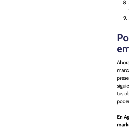
Po
em
Ahora
marca
prese
sigui
tus o
poder
En Ag
marke