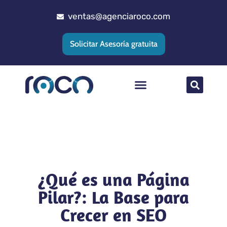
ventas@agenciaroco.com
Solicitar Asesoría gratuita
Posicionamiento web
Agencia Google Ads
Implementacion CRM
¿Qué es una Página
Pilar?: La Base para
Crecer en SEO