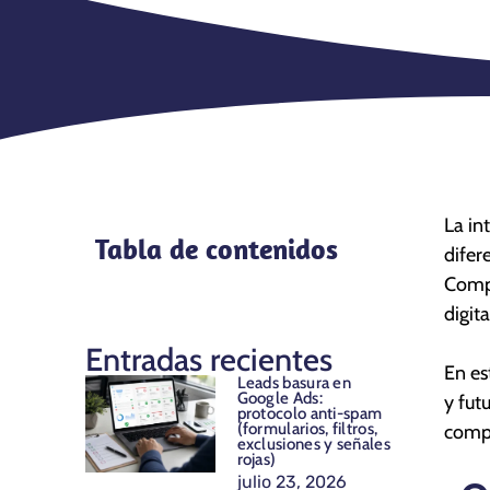
La in
Tabla de contenidos
difer
Compr
digita
Entradas recientes
En es
Leads basura en
Google Ads:
y fut
protocolo anti-spam
(formularios, filtros,
compr
exclusiones y señales
rojas)
julio 23, 2026