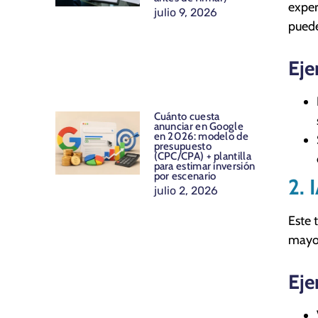
exper
julio 9, 2026
puede
Eje
Cuánto cuesta
anunciar en Google
en 2026: modelo de
presupuesto
(CPC/CPA) + plantilla
para estimar inversión
por escenario
2. 
julio 2, 2026
Este 
mayor
Eje