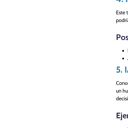
Este 
podrí
Pos
5. 
Conoc
un hu
decis
Eje