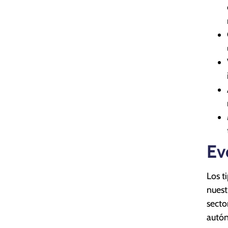
Ev
Los t
nuest
secto
autó