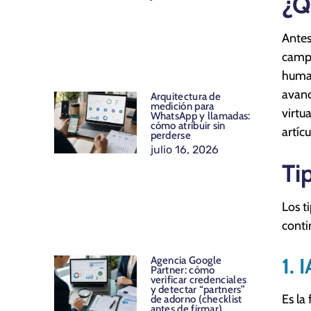
¿Qu
Antes 
campo
human
avanc
Arquitectura de
medición para
virtu
WhatsApp y llamadas:
cómo atribuir sin
artíc
perderse
julio 16, 2026
Tip
Los t
conti
1. 
Agencia Google
Partner: cómo
verificar credenciales
y detectar “partners”
Es la
de adorno (checklist
antes de firmar)