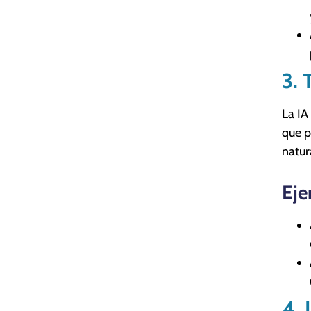
3. 
La IA
que p
natur
Eje
4. 