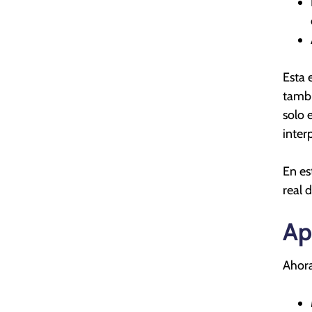
Esta 
tambi
solo 
inter
En es
real 
Ap
Ahora