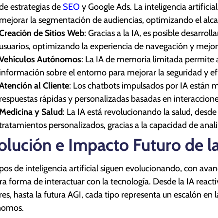
de estrategias de
SEO
y Google Ads. La inteligencia artificia
mejorar la segmentación de audiencias, optimizando el alcanc
Creación de Sitios Web
: Gracias a la IA, es posible desarroll
usuarios, optimizando la experiencia de navegación y mejor
Vehículos Autónomos
: La IA de memoria limitada permite a
información sobre el entorno para mejorar la seguridad y ef
Atención al Cliente
: Los chatbots impulsados por IA están 
respuestas rápidas y personalizadas basadas en interaccione
Medicina y Salud
: La IA está revolucionando la salud, desd
tratamientos personalizados, gracias a la capacidad de ana
olución e Impacto Futuro de la I
ipos de inteligencia artificial siguen evolucionando, con a
ra forma de interactuar con la tecnología. Desde la IA react
res, hasta la futura AGI, cada tipo representa un escalón en 
nomos.