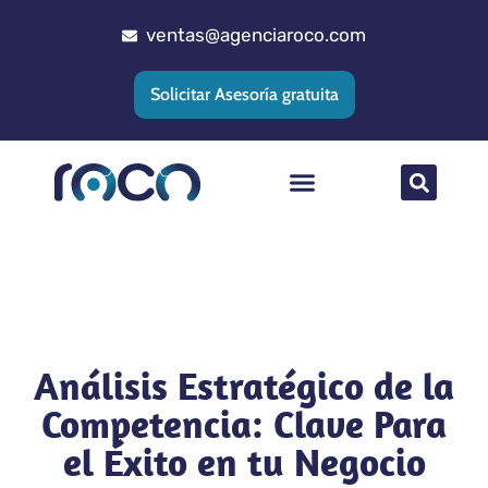
ventas@agenciaroco.com
Solicitar Asesoría gratuita
Posicionamiento web
Agencia Google Ads
Implementacion CRM
Análisis Estratégico de la
Competencia: Clave Para
el Éxito en tu Negocio