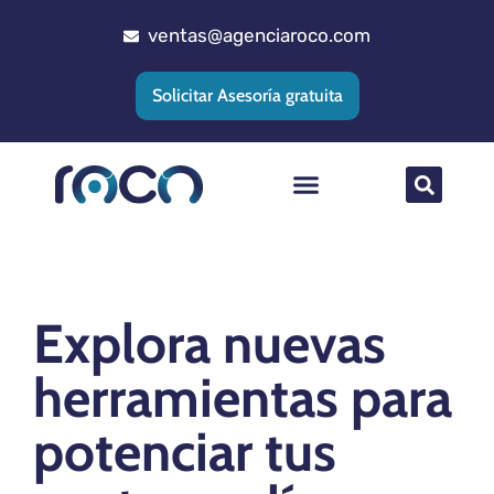
ventas@agenciaroco.com
Solicitar Asesoría gratuita
Posicionamiento web
Agencia Google Ads
Implementacion CRM
Explora nuevas
herramientas para
potenciar tus