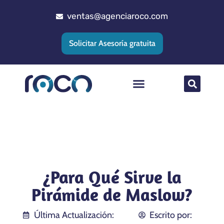
ventas@agenciaroco.com
Solicitar Asesoría gratuita
Posicionamiento web
Agencia Google Ads
Implementacion CRM
¿Para Qué Sirve la
Pirámide de Maslow?
Última Actualización:
Escrito por: